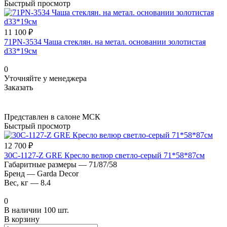
Быстрый просмотр
11 100 ₽
71PN-3534 Чаша стеклян. на метал. основании золотистая
d33*19см
0
Уточняйте у менеджера
Заказать
Представлен в салоне МСК
Быстрый просмотр
12 700 ₽
30C-1127-Z GRE Кресло велюр светло-серый 71*58*87см
Габаритные размеры
—
71/87/58
Бренд
—
Garda Decor
Вес, кг
—
8.4
0
В наличии 100 шт.
В корзину