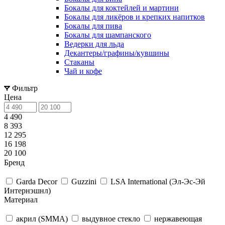
Бокалы для коктейлей и мартини
Бокалы для ликёров и крепких напитков
Бокалы для пива
Бокалы для шампанского
Ведерки для льда
Декантеры/графины/кувшины
Стаканы
Чай и кофе
Фильтр
Цена
4 490
8 393
12 295
16 198
20 100
Бренд
Garda Decor
Guzzini
LSA International (Эл-Эс-Эй
Интернэшнл)
Материал
акрил (SMMA)
выдувное стекло
нержавеющая