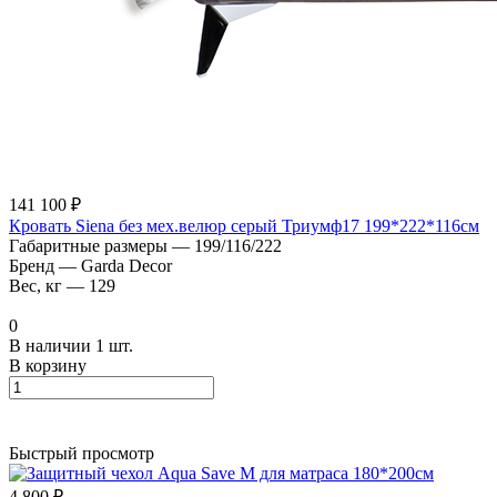
141 100 ₽
Кровать Siena без мех.велюр серый Триумф17 199*222*116см
Габаритные размеры
—
199/116/222
Бренд
—
Garda Decor
Вес, кг
—
129
0
В наличии 1 шт.
В корзину
Быстрый просмотр
4 800 ₽