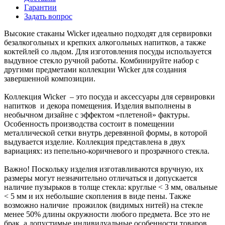
Гарантии
Задать вопрос
Высокие стаканы Wicker идеально подходят для сервировки
безалкогольных и крепких алкогольных напитков, а также
коктейлей со льдом. Для изготовления посуды используется
выдувное стекло ручной работы. Комбинируйте набор с
другими предметами коллекции Wicker для создания
завершенной композиции.
Коллекция Wicker – это посуда и аксессуары для сервировки
напитков и декора помещения. Изделия выполнены в
необычном дизайне с эффектом «плетеной» фактуры.
Особенность производства состоит в помещении
металлической сетки внутрь деревянной формы, в которой
выдувается изделие. Коллекция представлена в двух
вариациях: из пепельно-коричневого и прозрачного стекла.
Важно! Поскольку изделия изготавливаются вручную, их
размеры могут незначительно отличаться и допускается
наличие пузырьков в толще стекла: круглые < 3 мм, овальные
< 5 мм и их небольшие скопления в виде пены. Также
возможно наличие прожилок (видимых нитей) на стекле
менее 50% длины окружности любого предмета. Все это не
брак, а допустимые индивидуальные особенности товаров,