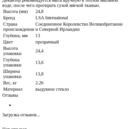
Декантер рекомендуется мыть вручную в теплой мыльной
воде, после чего протирать сухой мягкой тканью.
Высота (мм)
24,8
Бренд
LSA International
Страна
Соединенное Королевство Великобритании
происхождения
и Северной Ирландии
Глубина, мм
13
Цвет
прозрачный
Высота
24,4
упаковки
Глубина
13,6
упаковки
Ширина
13,8
упаковки
Вес, кг
2.26
Материал
выдувное стекло
Отзывы
Загрузка отзывов...