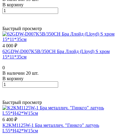
В корзину
Быстрый просмотр
4 000 ₽
62GDW-D007K5B/350CH Бра Ллойд (Lloyd) S хром
15*11*35см
0
В наличии 20 шт.
В корзину
Быстрый просмотр
6 400 ₽
K2KM1125W-1 Бра металлич. "Гинкго" латунь
L55*H42*W15см