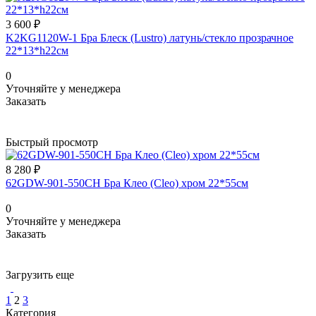
3 600 ₽
K2KG1120W-1 Бра Блеск (Lustro) латунь/стекло прозрачное
22*13*h22см
0
Уточняйте у менеджера
Заказать
Быстрый просмотр
8 280 ₽
62GDW-901-550CH Бра Клео (Cleo) хром 22*55см
0
Уточняйте у менеджера
Заказать
Загрузить еще
1
2
3
Категория